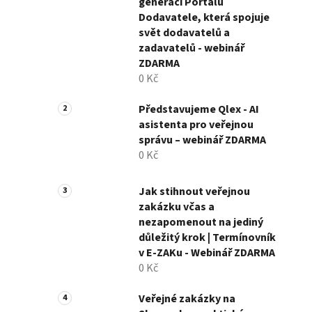
generaci Portálu
Dodavatele, která spojuje
svět dodavatelů a
zadavatelů - webinář
ZDARMA
0 Kč
Představujeme Qlex - AI
asistenta pro veřejnou
správu – webinář ZDARMA
0 Kč
Jak stihnout veřejnou
zakázku včas a
nezapomenout na jediný
důležitý krok | Termínovník
v E-ZAKu - Webinář ZDARMA
0 Kč
Veřejné zakázky na