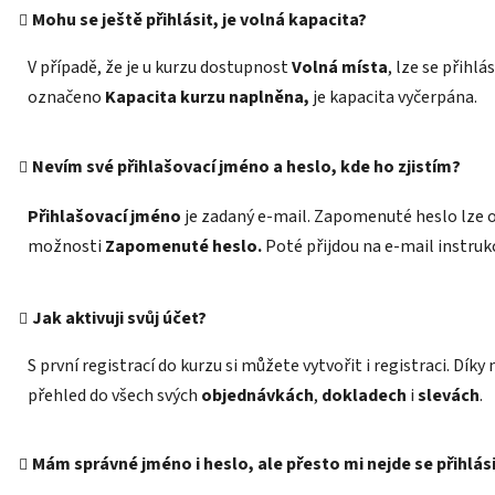
Mohu se ještě přihlásit, je volná kapacita?
V případě, že je u kurzu dostupnost
Volná místa
,
lze se přihlás
označeno
Kapacita kurzu naplněna,
je kapacita vyčerpána.
Nevím své přihlašovací jméno a heslo, kde ho zjistím?
Přihlašovací jméno
je zadaný e-mail. Zapomenuté heslo lze 
možnosti
Zapomenuté heslo.
Poté přijdou na e-mail instruk
Jak aktivuji svůj účet?
S první registrací do kurzu si můžete vytvořit i registraci. Dík
přehled do všech svých
objednávkách
,
dokladech
i
slevách
.
Mám správné jméno i heslo, ale přesto mi nejde se přihlási