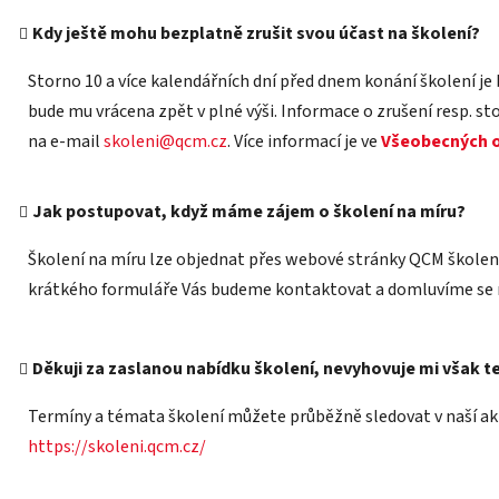
Kdy ještě mohu bezplatně zrušit svou účast na školení?
Storno 10 a více kalendářních dní před dnem konání školení je 
bude mu vrácena zpět v plné výši. Informace o zrušení resp. st
na e-mail
skoleni@qcm.cz
. Více informací je ve
Všeobecných o
Jak postupovat, když máme zájem o školení na míru?
Školení na míru lze objednat přes webové stránky QCM školení
krátkého formuláře Vás budeme kontaktovat a domluvíme se 
Děkuji za zaslanou nabídku školení, nevyhovuje mi však te
Termíny a témata školení můžete průběžně sledovat v naší a
https://skoleni.qcm.cz/