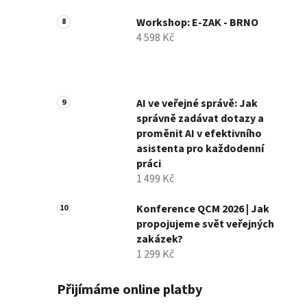
Workshop: E-ZAK - BRNO
4 598 Kč
AI ve veřejné správě: Jak
správně zadávat dotazy a
proměnit AI v efektivního
asistenta pro každodenní
práci
1 499 Kč
Konference QCM 2026 | Jak
propojujeme svět veřejných
zakázek?
1 299 Kč
Přijímáme online platby