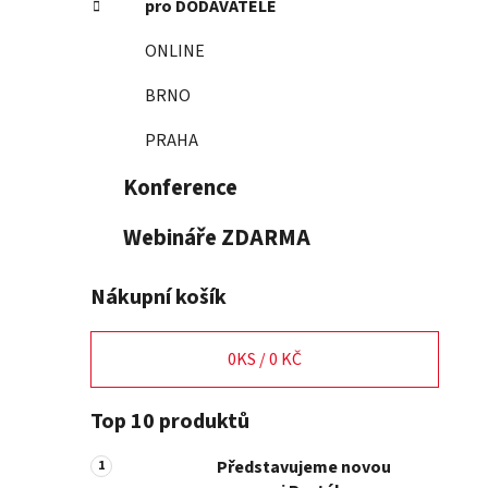
pro DODAVATELE
p
a
ONLINE
n
BRNO
e
l
PRAHA
Konference
Webináře ZDARMA
Nákupní košík
0
KS /
0 KČ
Top 10 produktů
Představujeme novou