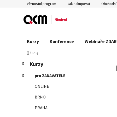
Přejít
Věrnostní program
Jak nakupovat
Obchodní
na
obsah
Kurzy
Konference
Webináře ZDA
Domů
/
FAQ
P
K
Přeskočit
Kurzy
a
o
kategorie
t
s
pro ZADAVATELE
e
t
g
ONLINE
r
o
a
r
BRNO
n
i
e
n
PRAHA
í