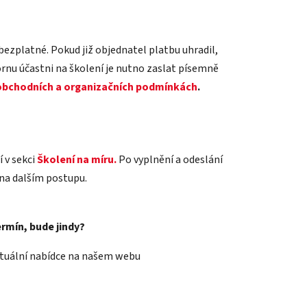
bezplatné. Pokud již objednatel platbu uhradil,
ornu účastni na školení je nutno zaslat písemně
bchodních a organizačních podmínkách
.
 v sekci
Školení na míru.
Po vyplnění a odeslání
na dalším postupu.
rmín, bude jindy?
ktuální nabídce na našem webu