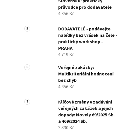
Slovensku: praktický
průvodce pro dodavatele
4 356 Kč
DODAVATELÉ - podávejte
nabídky bez vrásek na čele -
praktický workshop -
PRAHA
4 719 Kč
Veřejné zakázky:
Multikriteriální hodnocení
bez chyb
4 356 Kč
Klíčové změny v zadávání
veřejných zakázek a jejich
dopady: Novely 69/2025 Sb.
a 469/2024 Sb.
3 830 Kč