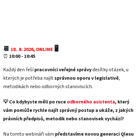
📆
🖥️
18. 8. 2026, ONLINE
⏰
10
:00 - 10:45
Každý den řeší
pracovníci veřejné správy
desítky otázek, u
kterých je potřeba najít
správnou oporu v legislativě
,
metodikách nebo odborných stanoviscích.
💡 Co kdybyste měli po ruce
odborného asistenta
, který
vám pomůže rychle najít správný postup a ukáže, z jakých
právních předpisů, metodik nebo stanovisek vychází?
Na tomto webináři vám
představíme novou generaci Qlexu