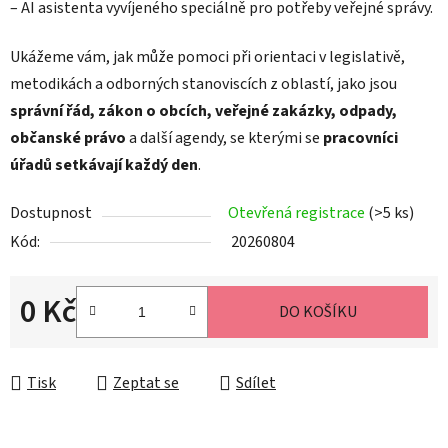
– AI asistenta vyvíjeného speciálně pro potřeby veřejné správy.
Ukážeme vám, jak může pomoci při orientaci v legislativě,
metodikách a odborných stanoviscích z oblastí, jako jsou
správní řád, zákon o obcích, veřejné zakázky, odpady,
občanské právo
a další agendy, se kterými se
pracovníci
úřadů setkávají každý den
.
Dostupnost
Otevřená registrace
(>5 ks)
Kód:
20260804
0 Kč
DO KOŠÍKU
Měrná cena:
Tisk
Zeptat se
Sdílet