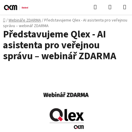
Přejít
Hledat
NÁKUPN
na
KOŠÍK
obsah
Domů
/
Webináře ZDARMA
/
Představujeme Qlex - AI asistenta pro veřejnou
správu – webinář ZDARMA
Představujeme Qlex - AI
asistenta pro veřejnou
správu – webinář ZDARMA