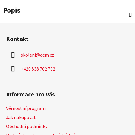
Popis
Z
á
Kontakt
p
a
skoleni
@
qcm.cz
t
í
+420 538 702 732
Informace pro vás
Věrnostní program
Jak nakupovat
Obchodní podmínky