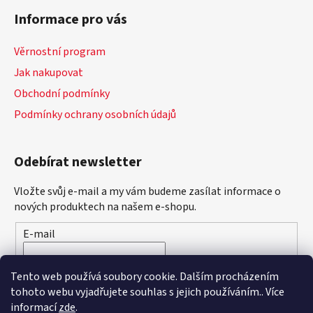
Informace pro vás
Věrnostní program
Jak nakupovat
Obchodní podmínky
Podmínky ochrany osobních údajů
Odebírat newsletter
Vložte svůj e-mail a my vám budeme zasílat informace o
nových produktech na našem e-shopu.
E-mail
Vložením e-mailu souhlasíte s
podmínkami ochrany
Tento web používá soubory cookie. Dalším procházením
osobních údajů
tohoto webu vyjadřujete souhlas s jejich používáním.. Více
informací
zde
.