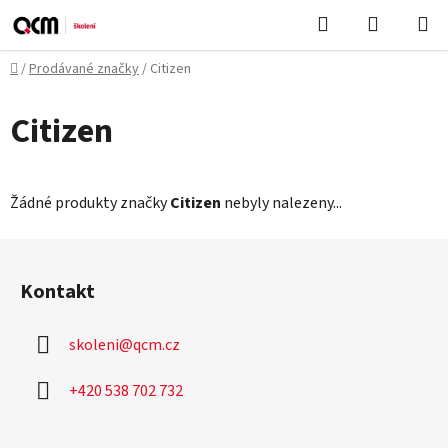
Přejít
Hledat
NÁKUPN
na
KOŠÍK
obsah
Domů
/
Prodávané značky
/
Citizen
Citizen
Žádné produkty značky
Citizen
nebyly nalezeny...
Z
á
Kontakt
p
a
skoleni
@
qcm.cz
t
í
+420 538 702 732