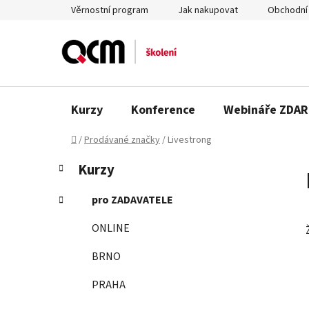
Přejít
Věrnostní program
Jak nakupovat
Obchodní
na
obsah
Kurzy
Konference
Webináře ZDA
Domů
/
Prodávané značky
/
Livestrong
P
K
Přeskočit
Kurzy
a
o
kategorie
t
s
pro ZADAVATELE
e
t
g
ONLINE
r
o
a
r
BRNO
n
i
e
n
PRAHA
í