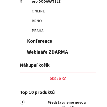
pro DODAVATELE
p
a
ONLINE
n
BRNO
e
l
PRAHA
Konference
Webináře ZDARMA
Nákupní košík
0
KS /
0 KČ
Top 10 produktů
Představujeme novou