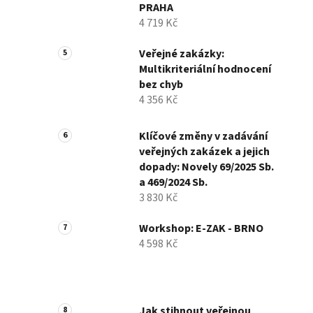
PRAHA
4 719 Kč
Veřejné zakázky:
Multikriteriální hodnocení
bez chyb
4 356 Kč
Klíčové změny v zadávání
veřejných zakázek a jejich
dopady: Novely 69/2025 Sb.
a 469/2024 Sb.
3 830 Kč
Workshop: E-ZAK - BRNO
4 598 Kč
Jak stihnout veřejnou