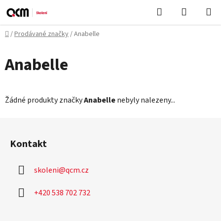
Přejít
Hledat
NÁKUPN
na
KOŠÍK
obsah
Domů
/
Prodávané značky
/
Anabelle
Anabelle
Žádné produkty značky
Anabelle
nebyly nalezeny...
Z
á
Kontakt
p
a
skoleni
@
qcm.cz
t
í
+420 538 702 732