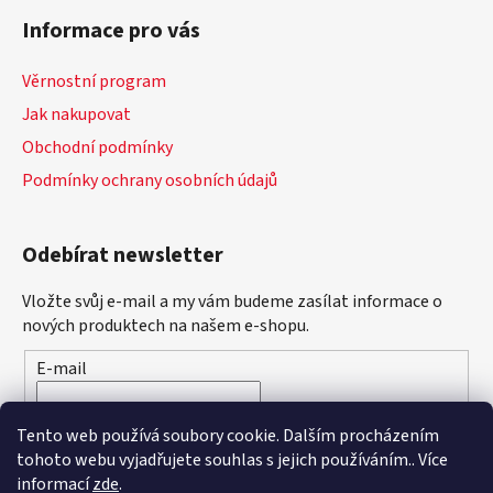
Informace pro vás
Věrnostní program
Jak nakupovat
Obchodní podmínky
Podmínky ochrany osobních údajů
Odebírat newsletter
Vložte svůj e-mail a my vám budeme zasílat informace o
nových produktech na našem e-shopu.
E-mail
Vložením e-mailu souhlasíte s
podmínkami ochrany
Tento web používá soubory cookie. Dalším procházením
osobních údajů
tohoto webu vyjadřujete souhlas s jejich používáním.. Více
informací
zde
.